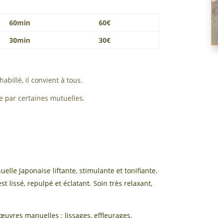
60min
60€
30min
30€
abillé, il convient à tous.
e par certaines mutuelles.
lle Japonaise liftante, stimulante et tonifiante.
t lissé, repulpé et éclatant. Soin très relaxant,
vres manuelles : lissages, effleurages,