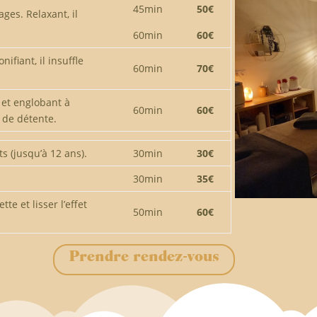
45min
50€
ges. Relaxant, il
60min
60€
ifiant, il insuffle
60min
70€
 et englobant à
60min
60€
 de détente.
s (jusqu’à 12 ans).
30min
30€
30min
35€
te et lisser l’effet
50min
60€
Prendre rendez-vous