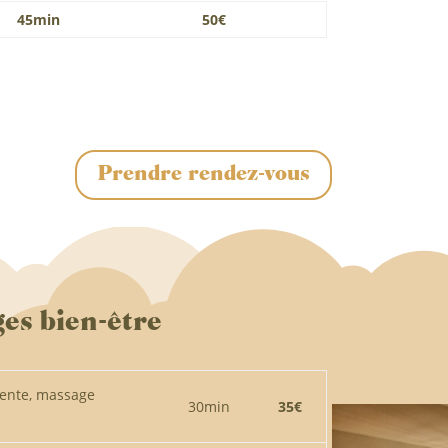
45min
50€
Prendre rendez-vous
es bien-être
tente, massage
30min
35€