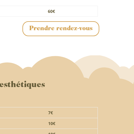
60€
Prendre rendez-vous
 esthétiques
7€
10€