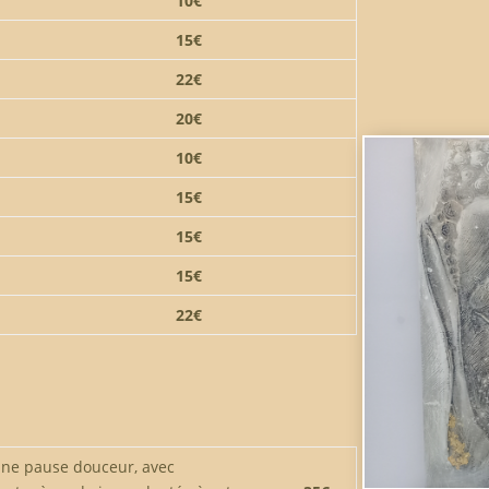
10€
15€
22€
20€
10€
15€
15€
15€
22€
une pause douceur, avec